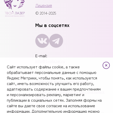
Лицензия
© 2014-2025
Мы в соцсетях
E-mail:
info@tvoilazer.ru
Сайт использует файлы cookie, а также
обрабатывает персональные данные с помощью
Яндекс Метрики, чтобы понять, как используется
Политика конфиденциальности
сайт, иметь возможность улучшить его работу,
адаптировать содержание к вашим предпочтениям
Согласие на обработку персональных
и персонализировать рекламу, маркетинг и
данных
публикации в социальных сетях. Заполняя формы на
сайте вы даете свое согласие на использование
Данный сайт носит информационный
информации. Дополнительную информацию можно
характер и не является публичной офертой.